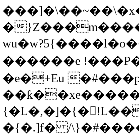
���]�\��~��\�
�}Z���m����
wu�w?5{����l�o��
������e !���P
�e�+Eu �#���
��ƙ��xe������
{�L�,�]�{�!L�
�{�.]f� /\}�#����