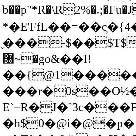
b��p"*R�\R2%�.;�Fu
*�E'FfL��=��c̦�
ֶ���-$��$T$`
޸~�go&��I!
��{@1�����֎�B�
���r�0s��O½�
E`+R�J�`3c���
�h$0�@i�@�p�