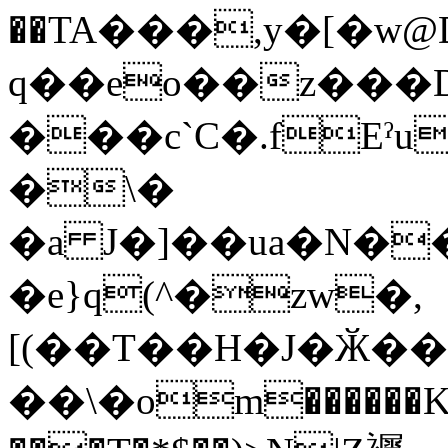
��TA���,y�[�w
q��eo��z���D
���c`C�.fEˀu
�\�
�a J�]��ua�N�
�e}q(^�zw�,
[(��T��H�J�Ӂ�
��\�om������K�Z