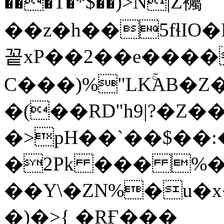
���T�*$��)>N|Z䙱
��z�h��5fɬIO�Bhw
꽅xP��2��e����
C���)%"LKۚAB�Z
�(��RD"h9|?�Z�
�>pH��`��$��
�2Pk ��� %�
��Y\�ZN%�u�x
�)�>{ �RӺ���