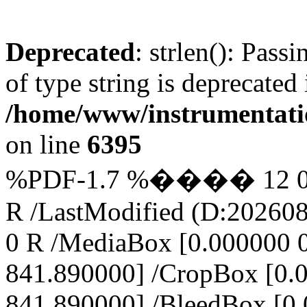
Deprecated
: strlen(): Pass
of type string is deprecated 
/home/www/instrumentatio
on line
6395
%PDF-1.7 %���� 12 0 obj
R /LastModified (D:202608
0 R /MediaBox [0.000000 
841.890000] /CropBox [0.
841.890000] /BleedBox [0