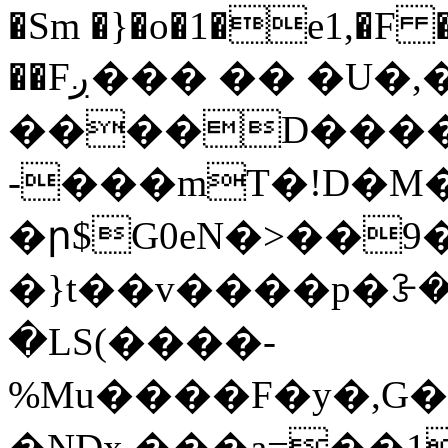
�Sm �}�o�1�e1,�F 
��Fږ��� �� �U�,� mko��
����D���
-���mT�!D�M�
�ր$G0eN�>��9
�}t��v����p�ꗿ�u
�LS(����-
%Mu����F�y�,G�
�NDx.���a=��1