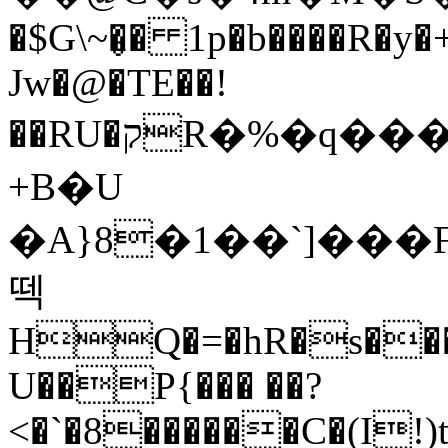
�$G\~�̬� 1p�b����R
Jw�@�TE��!
��RU�קR�%�q�����l$%Uf���fр&%�PU�s6@���s�@���շU
+B�U
�A}8�1��`]���F�
떽
HQ�=�hR�s����
U��P{��� ��?
<�`�8������C�(I