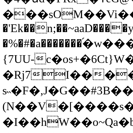
���sOM��Vi��
�'Ek��n;��~aaD����y
�%�#�a�������֝�w�
{7UU-c�os+�6Ct}
�Rj7I����
s˵�F�,J�G��#3B
(N��V�[����s�
�I��hW��o~Qa�