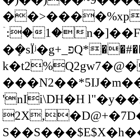
��>����%xp
ۤ:�1�n�]�
�ܻ�sΪʲ�g+_פQ*��#���Ed\r�u7���wa9�D���"��b�]o�Q�s�fJ��e�@��=�I��$gU���&ж���i�hڦ�4�t����M)�jJJ��'��Ȟ��o~���=���O~x��ʩ���%�]��us��p�����ON�-
k�t2%Q2gw7�
���N2��*5IJ�m
'nIi\DH�H l"�y�
2X,�D@+�7D
S��S���$E$X�h