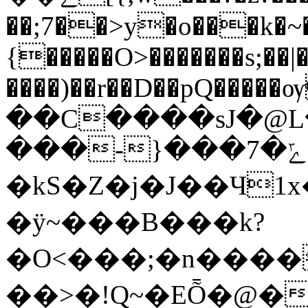
��;7��>y�o���k�~�
{�����O>�������s;��|
����)��r��D��pQ��
��C����sJ�@L
���-}���7�ݻ}
�kS�Z�j�J��Ч1
�ÿ~���B���k?
�Ο<���;�n����
��>�!Q~�EȬ�@�