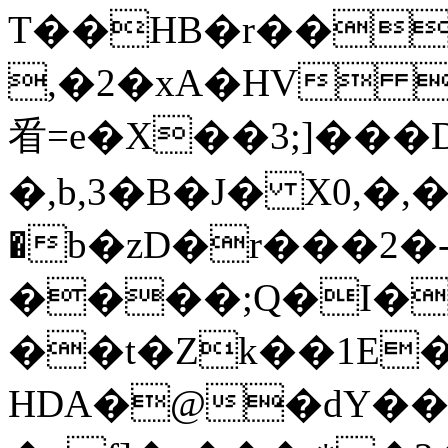
T��HB�r��
,�2�xA�HV 
㸔=e�X��3;]���
�,b,3�B�J� X0,�,
�b�zD�r���2�
����;Q�I� 
��t�Zk��1E
HDA�@�dY���