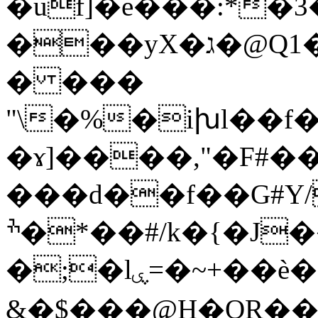
�uf]�e���:*�
���yX�ג�@Q1���p�Z��v�IM�H��Nkf�@�[.g�VD,\�!
� ���
"\�%�iխl��f
�ɤ]����,"�F#�
���d��f��G#Y/
ׯ�*��#/k�{�
�;�lۑ=�~+��ѐ��1W��hE.X{.es܃��f�֜�`��@
&�$���@H�OR��ڜ�f>�N�Y�����kE��T