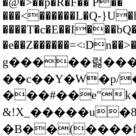
�@�>��p�R�F�� P��
���<������L�Q-}U�
����T�c�E��I���bQ
�e��Z������=<܃Dn��>�;�Hݾ�4Z�E���慫
g�����럻���
��c��Y�W�p/
���#��e"k�
&!X_�����u
�B��(����f