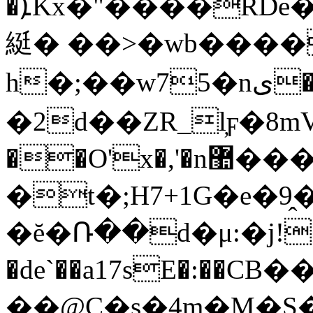
�ܐKx�"����RDe��0��"R҂]oN&�@D�{���1I�DK��>���CB�m4e�H
綎� ��>�wb�����cڴK�;o
h�;��w75�nى��rX���3���ݜM66��Y�R�4Z�eIζ��ѡ�yD�^͡5�I�t/
�2d��ZR_l̦ϝ�8mV
�
�O'x�,'�n޺����n�-
�t�;H7+1G�e�
�ĕ�Ռ��d�μ:�j!
�de`��a17sE�:��C
��@C�s�4m�M�S�