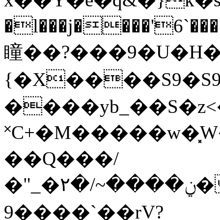
�l���j����'6`�����m�эܒ,�%�(q&
瞳��?���9�U�H
{�X����S9�S9�S9�S
����yb_��S�z<
˟C+�M�����w�͓
��Q���/
�"_�۲�/~����ݧ��s���l��m�n�Y�$$F5be9��pc�����c�zׯ�C�u־
�9���`��rV?