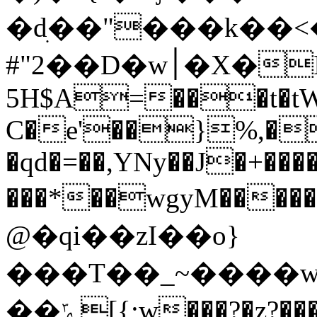
�dׅ��"���k��
#"2��D�w׀�X�IR�Dvd.�j6?6�$��
5H$A=���t�tW�
C�e'��}%,�s
�qd�=��,YNy��J�+���
���*��wgyM����
@�qi��
zI��o}
���T��_~����
��ݻ[{;w���?�z?���?��33noL�|