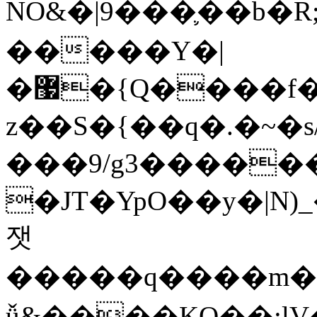
NO&�|9���֛��b�R;x
�����Y�|
�޷�{Q����f���g�O�_]?
z��S�{��q�.�~�s
���9/g3�������
�JT�YpO��y�|N)
잿
�����q����m�U
ǚ&����KO��:lV