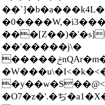
��`]�b�a���k4
�0����W,�i3���
���[Z��)�'�s]��
��'���
��j\�
�����ݲnQAr�m�Ƹ����0��pb�����m9=>�����V��'���Gx����U
�W���u\�I<�k�<
�y��w�S��@<�͚
�O7�z�'.�ぢ�a1�X�