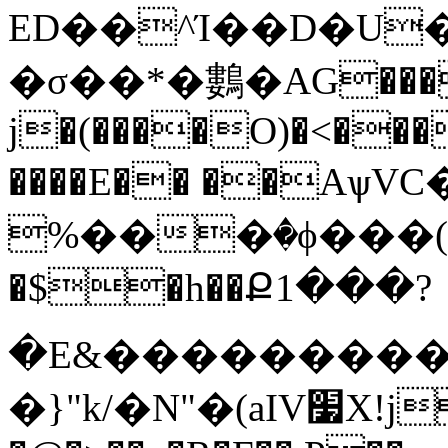
ED��^Ί��D�U�
�σ��*�鷜�AG����
j�(����O)�<��
����E�� ��Aѱ
%���ٛ�ϕ���
�$�h��Ք1���?
�E&���������
�}"k/�N"�(aIV׷X!j."�4�bYpd���$