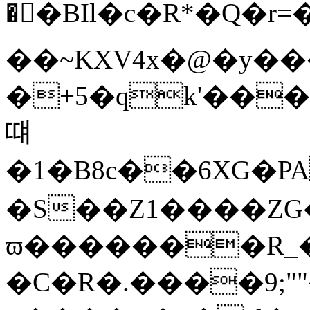
��BIl�c�R*�Q�r=�
��~KXV4x�@�y��
�+5�qk'���zC�ڎ0��,���KW�K�$�Ks�4�IH�
떄
�1�B8c��6XG�PA qs�\�2Yz4#�
�S��Z1����ZG
ϖ�������R_
�C�R�.����9;"