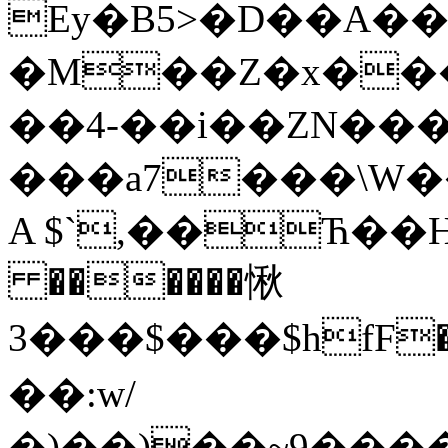
Ey�B5>�D��A����׿�F�Z����
�M��Z�x���
��4-��i��ZN��
���a7���\W
A $`,��Ћ��H
������愀
3���$���$hfF
��:w/
�)��)��~9���