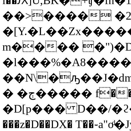
i��Ԕ]U,BK�+ʧ�fn
��>���� �2'.
�[Y.�L��Zx������I�"
m���� �")�D
�l���%�A8����
��N\�ԡ��J�dm
� �ڄ����� f���$�еN�`�EGv/�Z)
�D[p��� D��/�ϩ�
���z�D��DX� T��֊a"