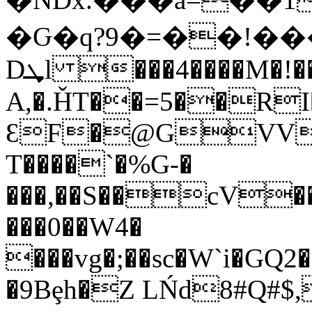
�Ԍ�q?9�=��!���
Dܜl ���4����M�!��I
A,�.ȞT��=5��RI�i
ƐF�@GVVk
T����`�%G-�
���,��S��cV��
���0��W4�
���vg�;��sc�W`i�GQ2��
�9Bȩh�Z LŃd8#Q#$