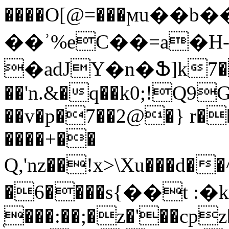
����O[@=���ϻu�
��ʾ%eC��=a�H-
�adJY�n�Ֆ]k7�
��'n.&�q��k0;!Q9
��v�p�7��2@�} r�
����+��
Q,'nz��!x>\Xu���d��^ko��hb
�6����s{��t :�k*
̜���:��;�z�'��cp