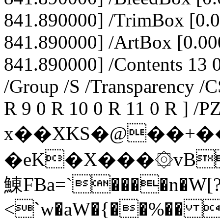
841.890000] /TrimBox [0.
841.890000] /ArtBox [0.0
841.890000] /Contents 13 0
/Group /S /Transparency /
R 9 0 R 10 0 R 11 0 R ] /P
x��XKS�@��+�
�eK�X���۞vB b�Jء
鯟 FBa=`����n�W[?
<`w�aW�{��%�� 