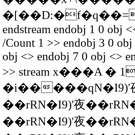
�[��D:�f�q��
endstream endobj 1 0 obj <<
/Count 1 >> endobj 3 0 obj
obj <> endobj 7 0 obj <> e
>> stream x���A 
�i�����qN�I9)'夜
��rRN�I9)'夜��rRN�
��rRN�I9)'夜��rRN�