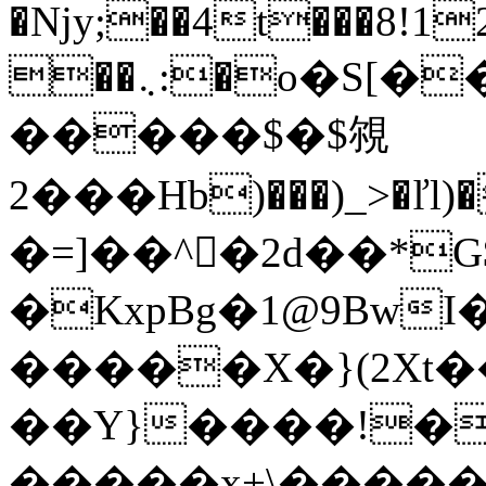
�Njy;��4t���8!1
��܆:�o�S[�����H����'�_?
�����$�$覙
2���Hb)���)_>�ľl
�=]��^𸆫�2d��
�KxpBg�1@9Bw
�����X�}(2Xt
��Y}����!�
�����x+\��������`8޴�����}t�1]%�b\r�