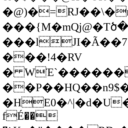
�@)�=RJ��\�
���{М�mQj@�Tծ�n٤�f��j�T�e
���lJI�Ã��7�53
���!4�RV
� WΈ`����������+
��P��HQ��n9$
�HE0�^|�d�U��
fÉ��