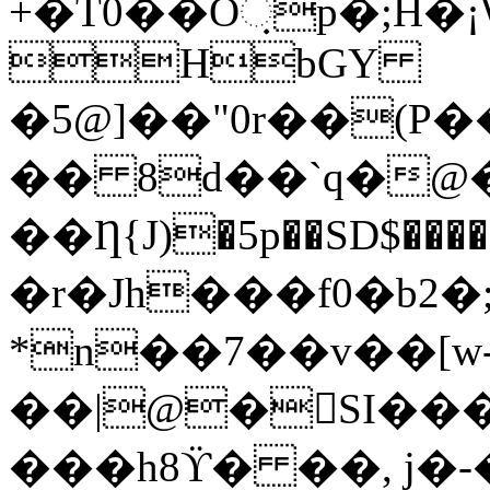
+�T0��Oᨘp�;H
HbGY
�5@]��"0r��(P
�� 8d��`q�@
��Ƞ{J)�5p��SD$���
�r�Jh���f0�b2
*n��7��v��[w
��|@�SI��
���h8ϔ� ��, j�-��