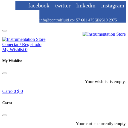
facebook
twitter
linkedin
instagram
info@controlfluid.co
+57 601 475 2829
314 619 2975
Conectar / Registrado
My Wishlist
0
My Wishlist
Your wishlist is empty.
Carro
0
$ 0
Carro
Your cart is currently empty