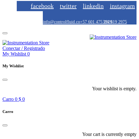
facebook
twitter
linkedin
instagram
info@controlfluid.co
+57 601 475 2829
314 619 2975
Conectar / Registrado
My Wishlist
0
My Wishlist
Your wishlist is empty.
Carro
0
$ 0
Carro
Your cart is currently empty