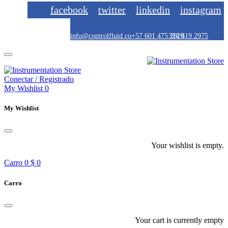
facebook
twitter
linkedin
instagram
info@controlfluid.co
+57 601 475 2829
314 619 2975
Conectar / Registrado
My Wishlist
0
My Wishlist
Your wishlist is empty.
Carro
0
$ 0
Carro
Your cart is currently empty