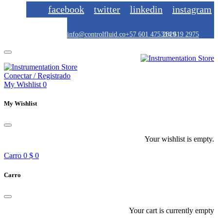
facebook
twitter
linkedin
instagram
info@controlfluid.co
+57 601 475 2829
314 619 2975
Conectar / Registrado
My Wishlist
0
My Wishlist
Your wishlist is empty.
Carro
0
$ 0
Carro
Your cart is currently empty