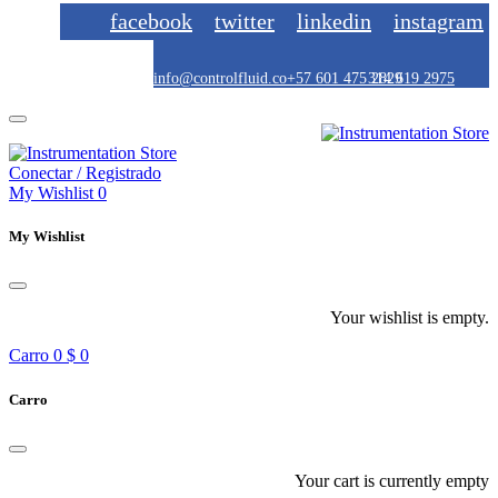
facebook
twitter
linkedin
instagram
info@controlfluid.co
+57 601 475 2829
314 619 2975
Conectar / Registrado
My Wishlist
0
My Wishlist
Your wishlist is empty.
Carro
0
$ 0
Carro
Your cart is currently empty