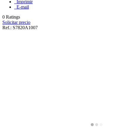
Imprimir
E-mail
0 Ratings
Solicitar precio
Ref.:
S7820A1007