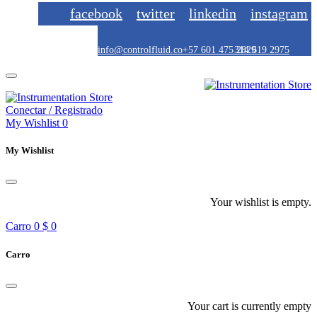
facebook
twitter
linkedin
instagram
info@controlfluid.co
+57 601 475 2829
314 619 2975
Conectar / Registrado
My Wishlist
0
My Wishlist
Your wishlist is empty.
Carro
0
$ 0
Carro
Your cart is currently empty