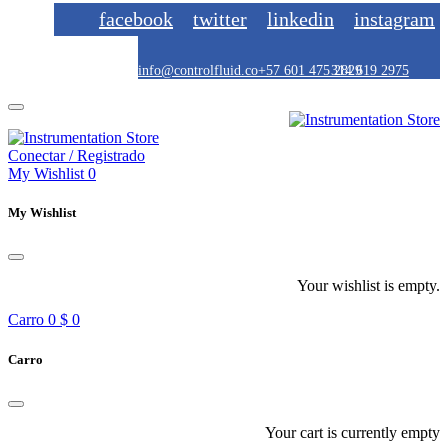
facebook
twitter
linkedin
instagram
info@controlfluid.co
+57 601 475 2829
314 619 2975
Conectar / Registrado
My Wishlist
0
My Wishlist
Your wishlist is empty.
Carro
0
$ 0
Carro
Your cart is currently empty