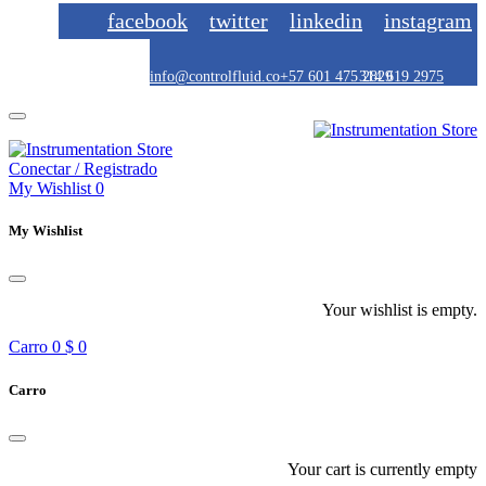
facebook
twitter
linkedin
instagram
info@controlfluid.co
+57 601 475 2829
314 619 2975
Conectar / Registrado
My Wishlist
0
My Wishlist
Your wishlist is empty.
Carro
0
$ 0
Carro
Your cart is currently empty